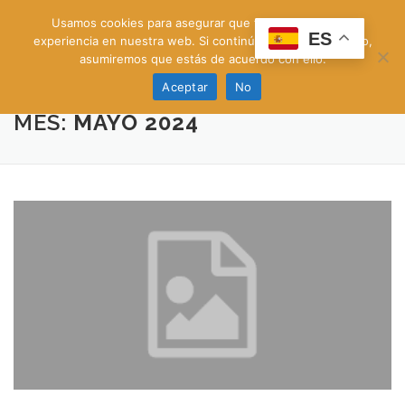
Saltar
Usamos cookies para asegurar que te damos la mejor
al
Menú
ES
experiencia en nuestra web. Si continúas usando este sitio,
contenido
asumiremos que estás de acuerdo con ello.
hotels.abitech.es | 93.169.18.95 | hotel@abitech.es
Aceptar
No
MES:
MAYO 2024