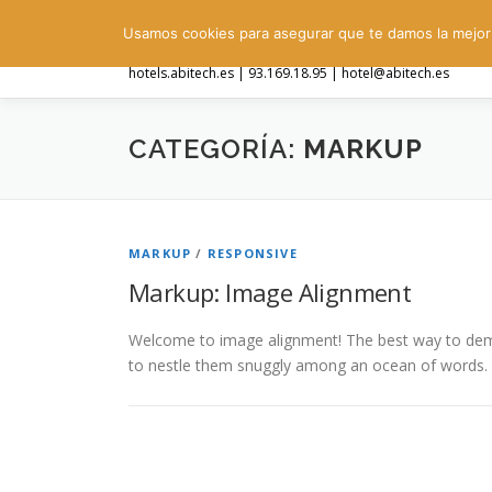
Saltar
Usamos cookies para asegurar que te damos la mejor 
al
contenido
hotels.abitech.es | 93.169.18.95 | hotel@abitech.es
CATEGORÍA:
MARKUP
MARKUP
/
RESPONSIVE
Markup: Image Alignment
Welcome to image alignment! The best way to demo
to nestle them snuggly among an ocean of words.